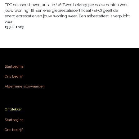
EPC en asbestinventarisatie ! 🌱 Twee belangrijke documenten voor
jouw woning. 📄 Een energieprestatiecertificaat (EPC) geeft de
energieprestatie van jouw woning weer. Een asbestattest is verplicht
voor...
23 jul. 2023
Startpagina
Ons bedrijf
Algemene voorwaarden
Ontdekken
Startpagina
Ons bedrijf