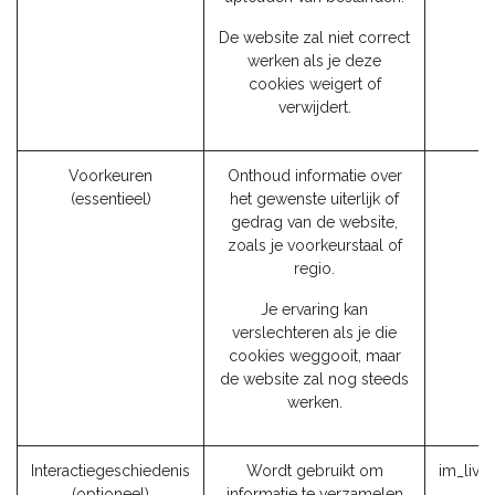
De website zal niet correct
werken als je deze
cookies weigert of
verwijdert.
Voorkeuren
Onthoud informatie over
f
(essentieel)
het gewenste uiterlijk of
gedrag van de website,
zoals je voorkeurstaal of
regio.
Je ervaring kan
verslechteren als je die
cookies weggooit, maar
de website zal nog steeds
werken.
Interactiegeschiedenis
Wordt gebruikt om
im_live
(optioneel)
informatie te verzamelen