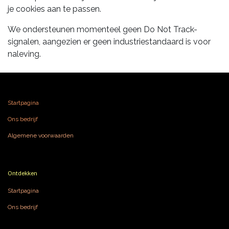
je cookies aan te passen.
We ondersteunen momenteel geen Do Not Track-
signalen, aangezien er geen industriestandaard is voor
naleving.
Startpagina
Ons bedrijf
Algemene voorwaarden
Ontdekken
Startpagina
Ons bedrijf