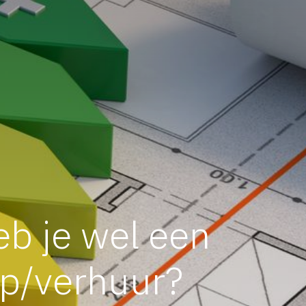
eb je wel een
op/verhuur?