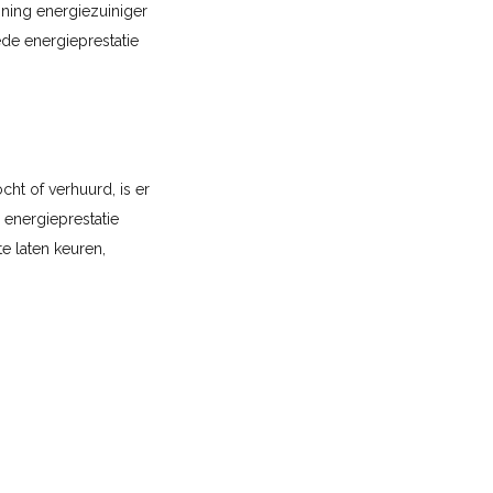
oning energiezuiniger
de energieprestatie
ht of verhuurd, is er
 energieprestatie
e laten keuren,
 nieuw EPC laten
gebouwen). Hieronder