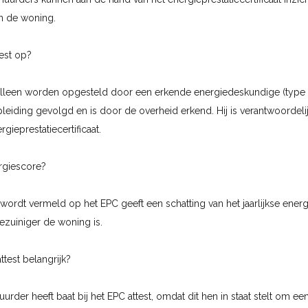
an de woning.
test op?
alleen worden opgesteld door een erkende energiedeskundige (type
pleiding gevolgd en is door de overheid erkend. Hij is verantwoordeli
gieprestatiecertificaat.
rgiescore?
wordt vermeld op het EPC geeft een schatting van het jaarlijkse energ
ezuiniger de woning is.
test belangrijk?
urder heeft baat bij het EPC attest, omdat dit hen in staat stelt om een