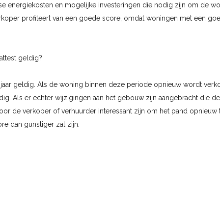
kse energiekosten en mogelijke investeringen die nodig zijn om de w
rkoper profiteert van een goede score, omdat woningen met een goe
attest geldig?
en jaar geldig. Als de woning binnen deze periode opnieuw wordt verkoc
dig. Als er echter wijzigingen aan het gebouw zijn aangebracht die de
voor de verkoper of verhuurder interessant zijn om het pand opnieuw t
e dan gunstiger zal zijn.
chter niet ouder zijn dan 2019. Is dit wel het geval, dan moet je een
ttest verplicht?
rplicht voor zelfstandig functionerende wooneenheden (residentiële 