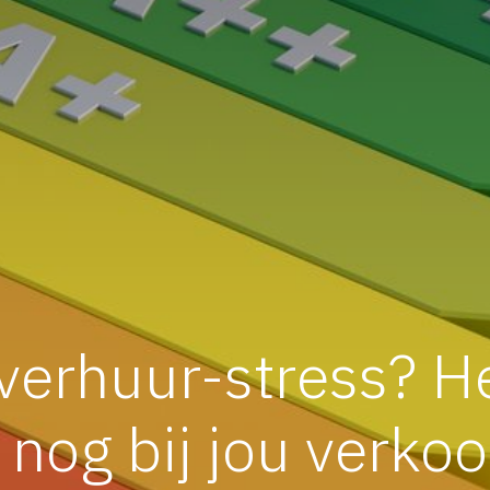
verhuur-stress? H
 nog bij jou verko