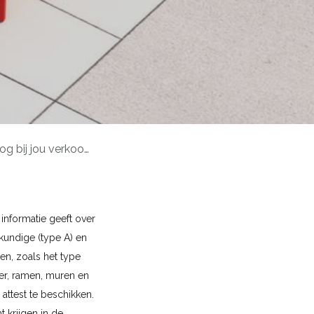
ou verkoop/verhuur?
 informatie geeft over
kundige (type A) en
en, zoals het type
oer, ramen, muren en
attest te beschikken.
t krijgen in de