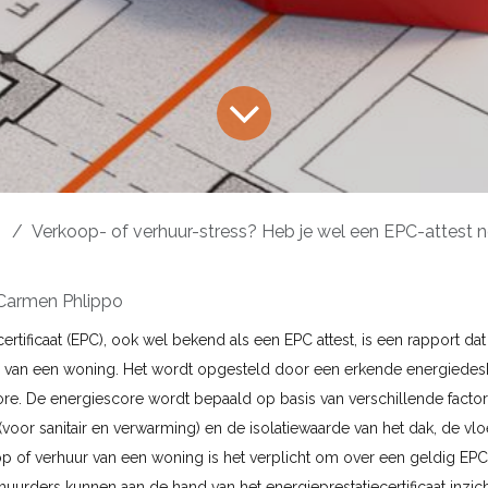
Verkoop- of verhuur-stress? Heb je wel een EPC-attest nog bij j
Carmen Phlippo
ertificaat (EPC), ook wel bekend als een EPC attest, is een rapport dat
ie van een woning. Het wordt opgesteld door een erkende energiedes
re. De energiescore wordt bepaald op basis van verschillende factor
(voor sanitair en verwarming) en de isolatiewaarde van het dak, de vl
op of verhuur van een woning is het verplicht om over een geldig EPC 
huurders kunnen aan de hand van het energieprestatiecertificaat inzich