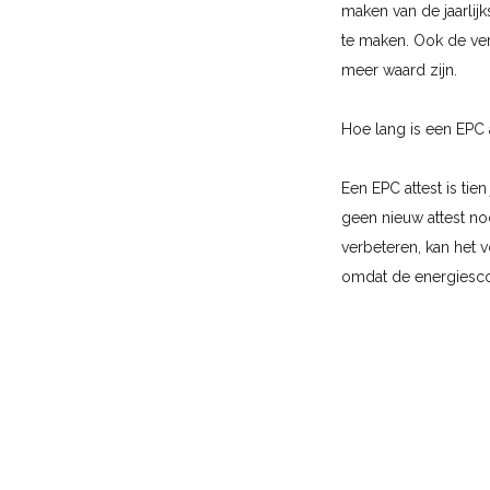
maken van de jaarlij
te maken. Ook de ve
meer waard zijn.
Hoe lang is een EPC 
Een EPC attest is ti
geen nieuw attest no
verbeteren, kan het 
omdat de energiescor
LET OP: Je EPC mag e
opstellen.
Wanneer is een EPC a
Een EPC attest is ve